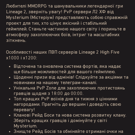
Любителі MMORPG та шанувальники легендарної гри
Lineage 2, зверніть увагу! PvP сервери Л2 ХФ від
Mysterium (Містеріум) представляють собою справжній
проект для тих, хто цінує якісний і стабільний
геймплей. Станьте частиною нашого світу і пориньте в
атмосферу захоплюючих боїв, інтриг та масштабних
зіткнень.
Особливості наших ПВП серверів Lineage 2 High Five
x1000 і x1200:
Відточена та оновлена система фортів, яка надає
ще більше можливостей для вашого геймплею.
Щоденні призи від адмінів! Слідкуйте за акціями та
новинами на нашому телеграм-каналі.
Унікальна PvP Zone для захоплюючих протистоянь
гравців щодня з 18:00 до 00:00.
Топ кращих PvP воїнів дня та тижня з цінними
нагородами. Прагніть до вершин і доведіть свою
перевагу!
Кланові Рейд Боси та нова система розвитку клану.
Зберіть кращих гравців і домінуйте у світі
Mysterium.
Знищте Рейд Босів та обміняйте отримані очки на