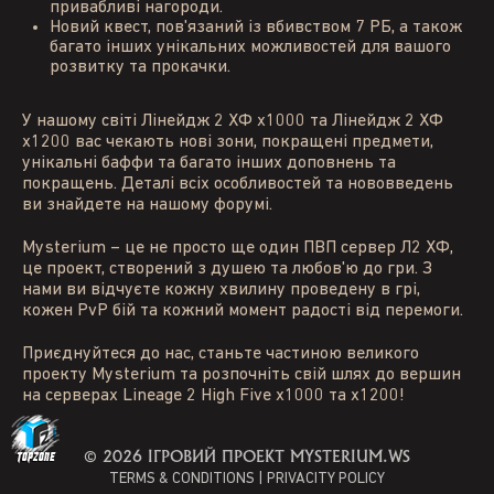
привабливі нагороди.
Новий квест, пов'язаний із вбивством 7 РБ, а також
багато інших унікальних можливостей для вашого
розвитку та прокачки.
У нашому світі Лінейдж 2 ХФ x1000 та Лінейдж 2 ХФ
x1200 вас чекають нові зони, покращені предмети,
унікальні баффи та багато інших доповнень та
покращень. Деталі всіх особливостей та нововведень
ви знайдете на нашому форумі.
Mysterium – це не просто ще один ПВП сервер Л2 ХФ,
це проект, створений з душею та любов'ю до гри. З
нами ви відчуєте кожну хвилину проведену в грі,
кожен PvP бій та кожний момент радості від перемоги.
Приєднуйтеся до нас, станьте частиною великого
проекту Mysterium та розпочніть свій шлях до вершин
на серверах Lineage 2 High Five x1000 та x1200!
©
2026 ІГРОВИЙ ПРОЕКТ MYSTERIUM.WS
TERMS & CONDITIONS
|
PRIVACITY POLICY