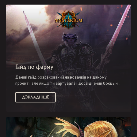
Гайд по фарму
Даний гайд розрахований на новачків на даному
проекті, але якщо ти вартувала і досвідчений боєць на
даному сервері, чекаємо від тебе зауваження,
доповнення та критику у коментарях. У міру внесення
ДОКЛАДНІШЕ
змін цей гайд змінюватиметься та
актуалізуватиметься.